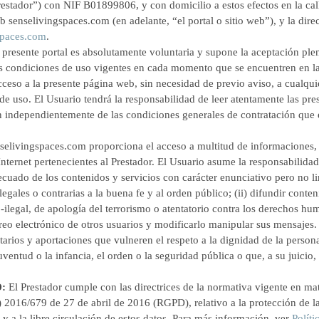
Prestador”) con NIF B01899806, y con domicilio a estos efectos en la c
web senselivingspaces.com (en adelante, “el portal o sitio web”), y la dir
spaces.com
.
l presente portal es absolutamente voluntaria y supone la aceptación pl
as condiciones de uso vigentes en cada momento que se encuentren en la 
 acceso a la presente página web, sin necesidad de previo aviso, a cualq
de uso. El Usuario tendrá la responsabilidad de leer atentamente las pre
n independientemente de las condiciones generales de contratación que 
elivingspaces.com proporciona el acceso a multitud de informaciones, 
Internet pertenecientes al Prestador. El Usuario asume la responsabilidad
uado de los contenidos y servicios con carácter enunciativo pero no lim
, ilegales o contrarias a la buena fe y al orden público; (ii) difundir con
ilegal, de apología del terrorismo o atentatorio contra los derechos huma
orreo electrónico de otros usuarios y modificarlo manipular sus mensajes.
tarios y aportaciones que vulneren el respeto a la dignidad de la person
juventud o la infancia, el orden o la seguridad pública o que, a su juicio
D:
El Prestador cumple con las directrices de la normativa vigente en ma
2016/679 de 27 de abril de 2016 (RGPD), relativo a la protección de la
 y a la libre circulación de estos datos. Para más información, ver
Políti