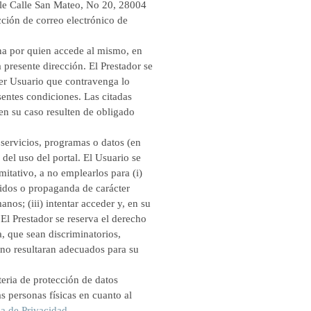
alle Calle San Mateo, No 20, 28004
ección de correo electrónico de
ena por quien accede al mismo, en
presente dirección. El Prestador se
uier Usuario que contravenga lo
sentes condiciones. Las citadas
en su caso resulten de obligado
servicios, programas o datos (en
 del uso del portal. El Usuario se
itativo, a no emplearlos para (i)
tenidos o propaganda de carácter
nos; (iii) intentar acceder y, en su
 El Prestador se reserva el derecho
a, que sean discriminatorios,
, no resultaran adecuados para su
teria de protección de datos
s personas físicas en cuanto al
ca de Privacidad