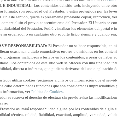
 E INDUSTRIAL:
Los contenidos del sitio web, incluyendo entre otro
 su formato, son propiedad del Prestador, y están protegidos por las leyes
. En este sentido, queda expresamente prohibido copiar, reproducir, vende
 comercial sin el previo consentimiento del Prestador. El Usuario se c
al titularidad del Prestador. Podrá visualizar los elementos del portal e i
de su ordenador o en cualquier otro soporte físico siempre y cuando sea
S Y RESPONSABILIDAD:
El Prestador no se hace responsable, en n
ieran ocasionar, a título enunciativo: errores u omisiones en los conteni
s o programas maliciosos o lesivos en los contenidos, a pesar de haber 
itarlo. Los contenidos de este sitio web se ofrecen con una finalidad inf
ilidad, directa o indirecta, que pudiera derivarse del uso o aplicación 
estador utiliza cookies (pequeños archivos de información que el servid
ar a cabo determinadas funciones que son consideradas imprescindibles 
ás información, ver
Política de Cookies
.
tador se reserva el derecho de efectuar sin previo aviso las modificacio
aviso.
Prestador asumirá responsabilidad alguna por los contenidos de algún en
bilidad técnica, calidad, fiabilidad, exactitud, amplitud, veracidad, vali