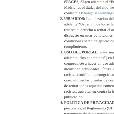
SPACES, SL
(en adelante el “
Madrid, es el titular del sitio 
contacto es:
hola@senseliving
USUARIOS:
La utilización de
adelante “Usuario”, de todas l
reserva el derecho a retirar el
dispuesto en estas condiciones 
condiciones serán de aplicació
cumplimiento.
USO DEL PORTAL:
www.sens
adelante, “los contenidos”) en 
compromete a hacer un uso adec
incurrir en actividades ilícitas
racista, xenófobo, pornográfico-
caso, utilizar las cuentas de c
de retirar todos aquellos comen
racistas, que atenten contra la 
publicación.
POLÍTICA DE PRIVACIDA
personales, el Reglamento (UE) 
tratamiento de datos personales