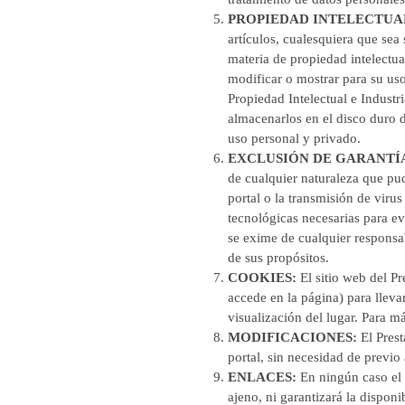
PROPIEDAD INTELECTUAL
artículos, cualesquiera que sea
materia de propiedad intelectual
modificar o mostrar para su uso
Propiedad Intelectual e Industri
almacenarlos en el disco duro 
uso personal y privado.
EXCLUSIÓN DE GARANTÍA
de cualquier naturaleza que pud
portal o la transmisión de viru
tecnológicas necesarias para ev
se exime de cualquier responsab
de sus propósitos.
COOKIES:
El sitio web del Pr
accede en la página) para llev
visualización del lugar. Para m
MODIFICACIONES:
El Pres
portal, sin necesidad de previo 
ENLACES:
En ningún caso el 
ajeno, ni garantizará la disponi